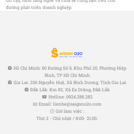
tin cậy, luôn lắng nghe và chia sẻ cùng bạn trên con
đường phát triển doanh nghiệp.
🏤 Hồ Chí Minh: 80 Đường Số 9, Khu Phố 20, Phường Hiệp
Bình, TP Hồ Chí Minh
🏤 Gia Lai: 236 Nguyễn Huệ, Xã Bình Dương, Tỉnh Gia Lai
🏤 Đắk Lắk: Km 82, Xã Ea Drăng, Đắk Lắk
☎ Hotline: 0924.288.282
📧 Email: lienhe@saigono2o.com
🕑 Giờ làm việc :
Thứ 2 - Chủ nhật / 8:00- 21:00.