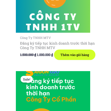
Công Ty TNHH MTV
Đăng ký tiếp tục kinh doanh trước thời hạn
Công Ty TNHH MTV
Giá
Giá
1.500.000
₫
1.000.000
₫
Thêm vào giỏ hàng
gốc
hiện
là:
tại
1.500.000 ₫.
là:
1.000.000 ₫.
Sale!