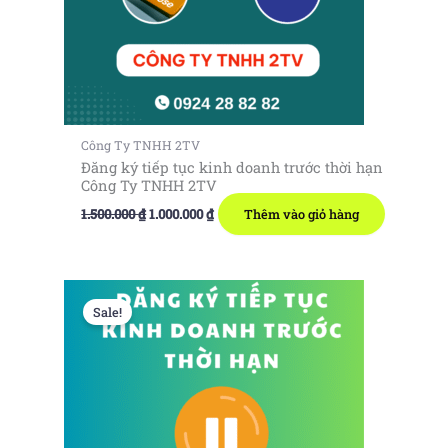
Công Ty TNHH 2TV
Đăng ký tiếp tục kinh doanh trước thời hạn
Công Ty TNHH 2TV
Giá
Giá
1.500.000
₫
1.000.000
₫
Thêm vào giỏ hàng
gốc
hiện
là:
tại
1.500.000 ₫.
là:
1.000.000 ₫.
Sale!