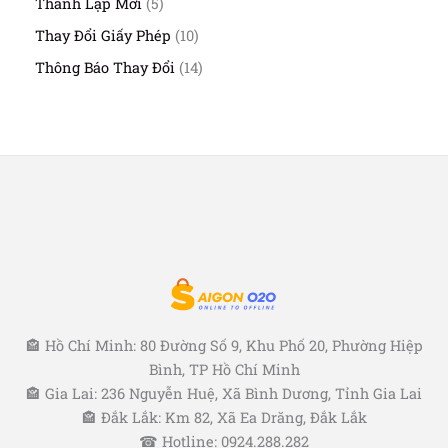
h
n
5
Thành Lập Mới
5
h
ả
ẩ
p
s
ẩ
n
1
Thay Đổi Giấy Phép
10
m
h
ả
m
p
0
ẩ
n
1
Thông Báo Thay Đổi
14
h
s
m
p
4
ẩ
ả
h
s
m
n
ẩ
ả
p
m
n
h
p
ẩ
h
m
ẩ
m
🏤 Hồ Chí Minh: 80 Đường Số 9, Khu Phố 20, Phường Hiệp
Bình, TP Hồ Chí Minh
🏤 Gia Lai: 236 Nguyễn Huệ, Xã Bình Dương, Tỉnh Gia Lai
🏤 Đắk Lắk: Km 82, Xã Ea Drăng, Đắk Lắk
☎ Hotline: 0924.288.282