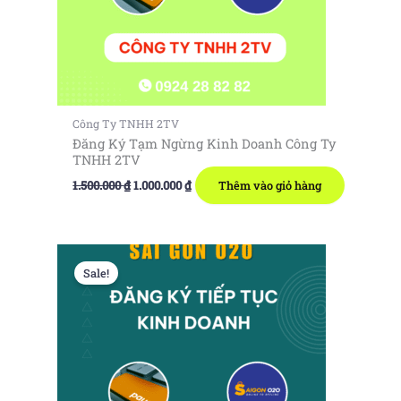
Công Ty TNHH 2TV
Đăng Ký Tạm Ngừng Kinh Doanh Công Ty
TNHH 2TV
Giá
Giá
1.500.000
₫
1.000.000
₫
Thêm vào giỏ hàng
gốc
hiện
là:
tại
1.500.000 ₫.
là:
1.000.000 ₫.
Sale!