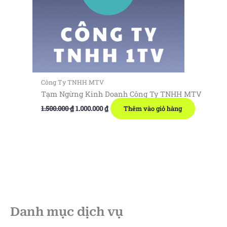
Công Ty TNHH MTV
Tạm Ngừng Kinh Doanh Công Ty TNHH MTV
Giá
Giá
1.500.000
₫
1.000.000
₫
Thêm vào giỏ hàng
gốc
hiện
là:
tại
1.500.000 ₫.
là:
1.000.000 ₫.
Danh mục dịch vụ