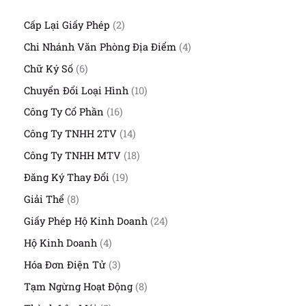
2
Cấp Lại Giấy Phép
2
s
4
Chi Nhánh Văn Phòng Địa Điểm
4
ả
s
n
6
Chữ Ký Số
6
ả
p
s
n
1
Chuyển Đổi Loại Hình
10
h
ả
p
0
ẩ
n
1
Công Ty Cổ Phần
16
h
s
m
p
6
ẩ
ả
1
Công Ty TNHH 2TV
14
h
s
m
n
4
ẩ
ả
1
Công Ty TNHH MTV
18
p
s
m
n
8
h
ả
1
Đăng Ký Thay Đổi
19
p
s
ẩ
n
9
h
ả
8
Giải Thể
8
m
p
s
ẩ
n
s
h
ả
2
Giấy Phép Hộ Kinh Doanh
24
m
p
ả
ẩ
n
4
h
n
4
Hộ Kinh Doanh
4
m
p
s
ẩ
p
s
h
ả
3
Hóa Đơn Điện Tử
3
m
h
ả
ẩ
n
s
ẩ
n
8
Tạm Ngừng Hoạt Động
8
m
p
ả
m
p
s