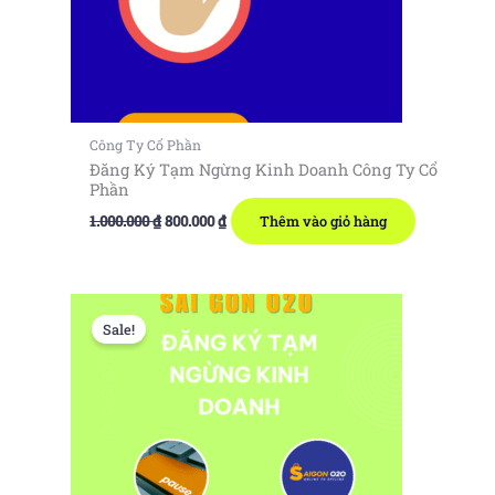
Công Ty Cổ Phần
Đăng Ký Tạm Ngừng Kinh Doanh Công Ty Cổ
Phần
Giá
Giá
1.000.000
₫
800.000
₫
Thêm vào giỏ hàng
gốc
hiện
là:
tại
1.000.000 ₫.
là:
800.000 ₫.
Sale!