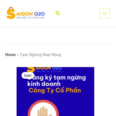
Nhảy
tới
Tìm
nội
kiếm
dung
Home
»
Tạm Ngừng Hoạt Động
Sale!