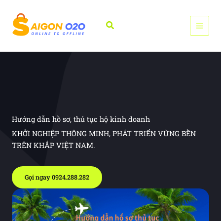
Nhảy
tới
Tìm
nội
kiếm
dung
Hướng dẫn hồ sơ, thủ tục hộ kinh doanh
KHỞI NGHIỆP THÔNG MINH, PHÁT TRIỂN VỮNG BỀN
TRÊN KHẮP VIỆT NAM.
Gọi ngay 0924.288.282