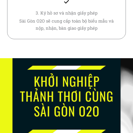
3. Ký hồ sơ và nhận giấy phép
Sài Gòn O2O sẽ cung cấp toàn bộ biểu mẫu và
nộp, nhận, bàn giao giấy phép