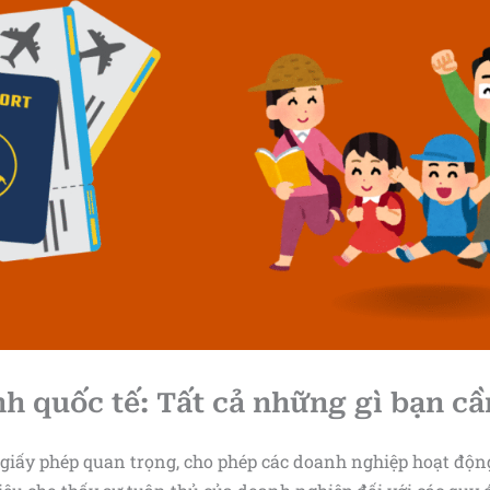
h quốc tế: Tất cả những gì bạn cầ
 giấy phép quan trọng, cho phép các doanh nghiệp hoạt động 