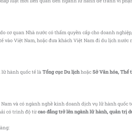
háp luật mới liên quan đến ngành lữ hành để tránh vi phạ
 do cơ quan Nhà nước có thẩm quyền cấp cho doanh nghiệp, 
 vào Việt Nam, hoặc đưa khách Việt Nam đi du lịch nước ng
lữ hành quốc tế là
Tổng cục Du lịch
hoặc
Sở Văn hóa, Thể t
t Nam và có ngành nghề kinh doanh dịch vụ lữ hành quốc t
ải có trình độ từ
cao đẳng trở lên ngành lữ hành, quản trị d
hàng: