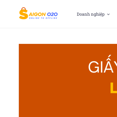
Nhảy
tới
Doanh nghiệp
nội
dung