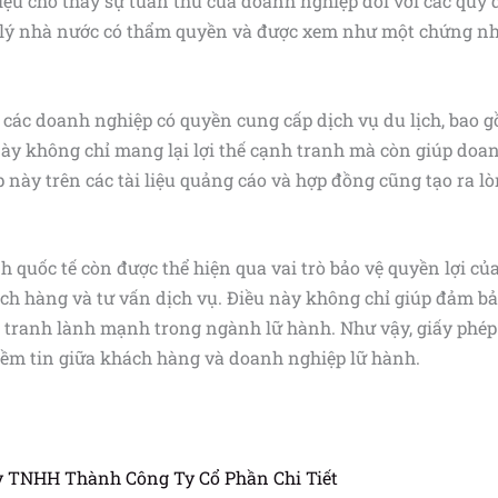
iệu cho thấy sự tuân thủ của doanh nghiệp đối với các quy đ
 lý nhà nước có thẩm quyền và được xem như một chứng nhậ
 các doanh nghiệp có quyền cung cấp dịch vụ du lịch, bao g
này không chỉ mang lại lợi thế cạnh tranh mà còn giúp doa
 này trên các tài liệu quảng cáo và hợp đồng cũng tạo ra lò
 quốc tế còn được thể hiện qua vai trò bảo vệ quyền lợi củ
hách hàng và tư vấn dịch vụ. Điều này không chỉ giúp đảm 
 tranh lành mạnh trong ngành lữ hành. Như vậy, giấy phép
iềm tin giữa khách hàng và doanh nghiệp lữ hành.
 TNHH Thành Công Ty Cổ Phần Chi Tiết