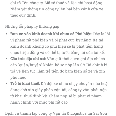
ghi rõ Tên công ty, Mã số thuế và Địa chỉ hoạt động.
Niêm yết thông tin công ty lên hai bên cánh cửa xe
theo quy định.
Những lỗi pháp lý thường gặp
Đưa xe vào kinh doanh khi chưa có Phù hiệu:
Đây là lỗi
vi phạm rất phổ biến và bị phạt cực kỳ nặng. Xe tải
kinh doanh không có phù hiệu sẽ bị phạt tiền hàng
chục triệu đồng và có thể bị tước bằng lái của tài xế.
Cấu trúc địa chỉ sai:
Vẫn giữ thói quen ghi địa chỉ có
cấp “quận/huyện” khiến hồ sơ nộp lên Sở Tài chính bị
trả về liên tục, làm trễ tiến độ bấm biển số xe và xin
phù hiệu.
Trễ tờ khai thuế:
Dù đội xe chưa chạy chuyến nào hoặc
đang chờ xin giấy phép vận tải, công ty vẫn phải nộp
tờ khai thuế định kỳ. Chậm nộp sẽ bị phạt vi phạm
hành chính với mức phí rất cao.
Dịch vụ thành lập công ty Vận tải & Logistics tại Sài Gòn