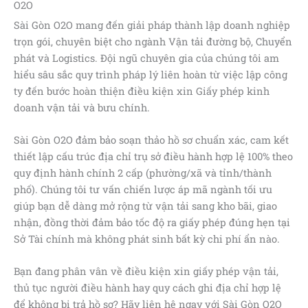
O2O
Sài Gòn O2O mang đến giải pháp thành lập doanh nghiệp
trọn gói, chuyên biệt cho ngành Vận tải đường bộ, Chuyển
phát và Logistics. Đội ngũ chuyên gia của chúng tôi am
hiểu sâu sắc quy trình pháp lý liên hoàn từ việc lập công
ty đến bước hoàn thiện điều kiện xin Giấy phép kinh
doanh vận tải và bưu chính.
Sài Gòn O2O đảm bảo soạn thảo hồ sơ chuẩn xác, cam kết
thiết lập cấu trúc địa chỉ trụ sở điều hành hợp lệ 100% theo
quy định hành chính 2 cấp (phường/xã và tỉnh/thành
phố). Chúng tôi tư vấn chiến lược áp mã ngành tối ưu
giúp bạn dễ dàng mở rộng từ vận tải sang kho bãi, giao
nhận, đồng thời đảm bảo tốc độ ra giấy phép đúng hẹn tại
Sở Tài chính mà không phát sinh bất kỳ chi phí ẩn nào.
Bạn đang phân vân về điều kiện xin giấy phép vận tải,
thủ tục người điều hành hay quy cách ghi địa chỉ hợp lệ
để không bị trả hồ sơ? Hãy liên hệ ngay với Sài Gòn O2O