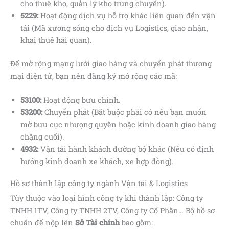
cho thuê kho, quản lý kho trung chuyển).
5229:
Hoạt động dịch vụ hỗ trợ khác liên quan đến vận
tải (Mã xương sống cho dịch vụ Logistics, giao nhận,
khai thuê hải quan).
Để mở rộng mạng lưới giao hàng và chuyển phát thương
mại điện tử, bạn nên đăng ký mở rộng các mã:
53100:
Hoạt động bưu chính.
53200:
Chuyển phát (Bắt buộc phải có nếu bạn muốn
mở bưu cục nhượng quyền hoặc kinh doanh giao hàng
chặng cuối).
4932:
Vận tải hành khách đường bộ khác (Nếu có định
hướng kinh doanh xe khách, xe hợp đồng).
Hồ sơ thành lập công ty ngành Vận tải & Logistics
Tùy thuộc vào loại hình công ty khi thành lập: Công ty
TNHH 1TV, Công ty TNHH 2TV, Công ty Cổ Phần… Bộ hồ sơ
chuẩn để nộp lên
Sở Tài chính
bao gồm: