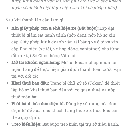
phép kinh doanh vận tải, xin phù hiệu xe là các khoản
ngân sách tách biệt thực hiện sau khi có pháp nhân).
Sau khi thành lập cần làm gì
Xin giấy phép con & Phù hiệu xe (Bắt buộc):
Lắp đặt
thiết bị giám sát hành trình (hộp đen), nộp hồ sơ xin
cấp Giấy phép kinh doanh vận tải bằng xe ô tô và xin
cấp Phù hiệu (xe tải, xe hợp đồng, container) cho từng
đầu xe tại Sở Giao thông Vận tải.
Mở tài khoản ngân hàng:
Mở tài khoản pháp nhân tại
ngân hàng để thực hiện giao dịch thanh toán cước vận
tải với đối tác.
Khai thuế ban đầu:
Trang bị Chữ ký số (Token) để thiết
lập hồ sơ khai thuế ban đầu với cơ quan thuế và nộp
thuế môn bài.
Phát hành hóa đơn điện tử:
Đăng ký sử dụng hóa đơn
điện tử để xuất cho khách hàng thuê xe, thuê kho bãi
theo quy định.
Treo biển hiệu:
Bắt buộc treo biển tại trụ sở điều hành,