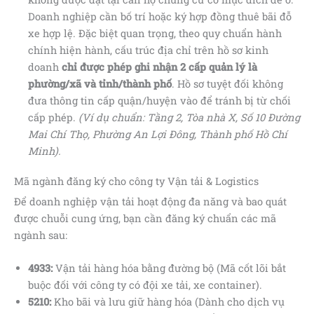
Doanh nghiệp cần bố trí hoặc ký hợp đồng thuê bãi đỗ
xe hợp lệ. Đặc biệt quan trọng, theo quy chuẩn hành
chính hiện hành, cấu trúc địa chỉ trên hồ sơ kinh
doanh
chỉ được phép ghi nhận 2 cấp quản lý là
phường/xã và tỉnh/thành phố
. Hồ sơ tuyệt đối không
đưa thông tin cấp quận/huyện vào để tránh bị từ chối
cấp phép.
(Ví dụ chuẩn: Tầng 2, Tòa nhà X, Số 10 Đường
Mai Chí Thọ, Phường An Lợi Đông, Thành phố Hồ Chí
Minh).
Mã ngành đăng ký cho công ty Vận tải & Logistics
Để doanh nghiệp vận tải hoạt động đa năng và bao quát
được chuỗi cung ứng, bạn cần đăng ký chuẩn các mã
ngành sau:
4933:
Vận tải hàng hóa bằng đường bộ (Mã cốt lõi bắt
buộc đối với công ty có đội xe tải, xe container).
5210:
Kho bãi và lưu giữ hàng hóa (Dành cho dịch vụ