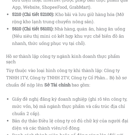
App, Website, ShopeeFood, GrabMart).
5210 (Chi tiết 52100):
Kho bãi và lưu giữ hàng hóa (Mở
rộng kho lạnh trung chuyển nông sản).
5610 (Chi tiết 56101):
Nhà hàng, quán ăn, hàng ăn uống
(Nếu siêu thị mini có kết hợp khu vực chế biến đồ ăn
nhanh, thức uống phục vụ tại chỗ).
Hồ sơ thành lập công ty ngành kinh doanh thực phẩm
sạch
Tùy thuộc vào loại hình công ty khi thành lập: Công ty
TNHH 1TV, Công ty TNHH 2TV, Công ty Cổ Phần… Bộ hồ sơ
chuẩn để nộp lên
Sở Tài chính
bao gồm:
Giấy đề nghị đăng ký doanh nghiệp (ghi rõ tên công ty,
mức vốn, bộ mã ngành thực phẩm và cấu trúc địa chỉ
chuẩn 2 cấp).
Bản dự thảo Điều lệ công ty có đủ chữ ký của người đại
diện và các thành viên/cổ đông.