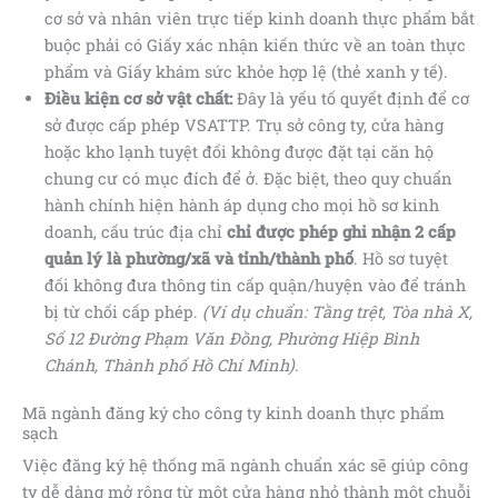
cơ sở và nhân viên trực tiếp kinh doanh thực phẩm bắt
buộc phải có Giấy xác nhận kiến thức về an toàn thực
phẩm và Giấy khám sức khỏe hợp lệ (thẻ xanh y tế).
Điều kiện cơ sở vật chất:
Đây là yếu tố quyết định để cơ
sở được cấp phép VSATTP. Trụ sở công ty, cửa hàng
hoặc kho lạnh tuyệt đối không được đặt tại căn hộ
chung cư có mục đích để ở. Đặc biệt, theo quy chuẩn
hành chính hiện hành áp dụng cho mọi hồ sơ kinh
doanh, cấu trúc địa chỉ
chỉ được phép ghi nhận 2 cấp
quản lý là phường/xã và tỉnh/thành phố
. Hồ sơ tuyệt
đối không đưa thông tin cấp quận/huyện vào để tránh
bị từ chối cấp phép.
(Ví dụ chuẩn: Tầng trệt, Tòa nhà X,
Số 12 Đường Phạm Văn Đồng, Phường Hiệp Bình
Chánh, Thành phố Hồ Chí Minh).
Mã ngành đăng ký cho công ty kinh doanh thực phẩm
sạch
Việc đăng ký hệ thống mã ngành chuẩn xác sẽ giúp công
ty dễ dàng mở rộng từ một cửa hàng nhỏ thành một chuỗi