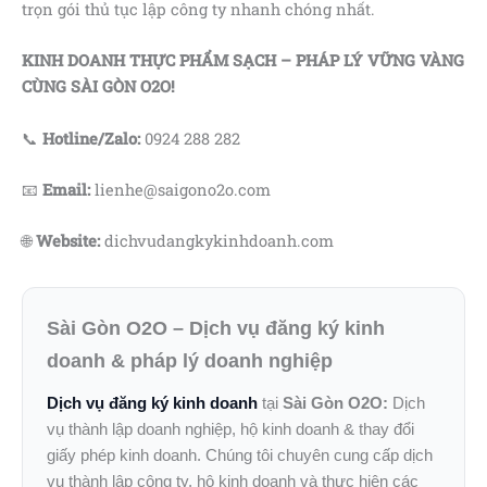
trọn gói thủ tục lập công ty nhanh chóng nhất.
KINH DOANH THỰC PHẨM SẠCH – PHÁP LÝ VỮNG VÀNG
CÙNG SÀI GÒN O2O!
📞
Hotline/Zalo:
0924 288 282
📧
Email:
lienhe@saigono2o.com
🌐
Website:
dichvudangkykinhdoanh.com
Sài Gòn O2O – Dịch vụ đăng ký kinh
doanh & pháp lý doanh nghiệp
Dịch vụ đăng ký kinh doanh
tại
Sài Gòn O2O:
Dịch
vụ thành lập doanh nghiệp, hộ kinh doanh & thay đổi
giấy phép kinh doanh. Chúng tôi chuyên cung cấp dịch
vụ thành lập công ty, hộ kinh doanh và thực hiện các