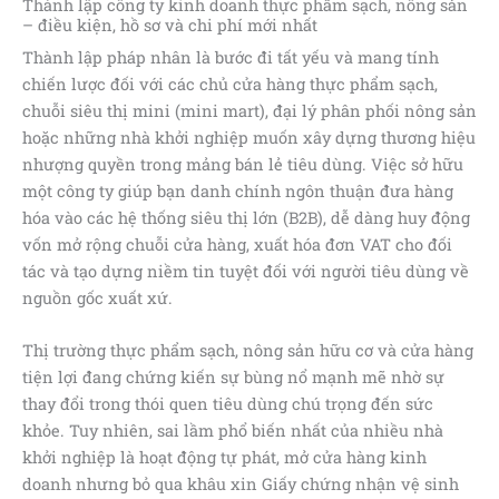
Thành lập công ty kinh doanh thực phẩm sạch, nông sản
– điều kiện, hồ sơ và chi phí mới nhất
Thành lập pháp nhân là bước đi tất yếu và mang tính
chiến lược đối với các chủ cửa hàng thực phẩm sạch,
chuỗi siêu thị mini (mini mart), đại lý phân phối nông sản
hoặc những nhà khởi nghiệp muốn xây dựng thương hiệu
nhượng quyền trong mảng bán lẻ tiêu dùng. Việc sở hữu
một công ty giúp bạn danh chính ngôn thuận đưa hàng
hóa vào các hệ thống siêu thị lớn (B2B), dễ dàng huy động
vốn mở rộng chuỗi cửa hàng, xuất hóa đơn VAT cho đối
tác và tạo dựng niềm tin tuyệt đối với người tiêu dùng về
nguồn gốc xuất xứ.
Thị trường thực phẩm sạch, nông sản hữu cơ và cửa hàng
tiện lợi đang chứng kiến sự bùng nổ mạnh mẽ nhờ sự
thay đổi trong thói quen tiêu dùng chú trọng đến sức
khỏe. Tuy nhiên, sai lầm phổ biến nhất của nhiều nhà
khởi nghiệp là hoạt động tự phát, mở cửa hàng kinh
doanh nhưng bỏ qua khâu xin Giấy chứng nhận vệ sinh