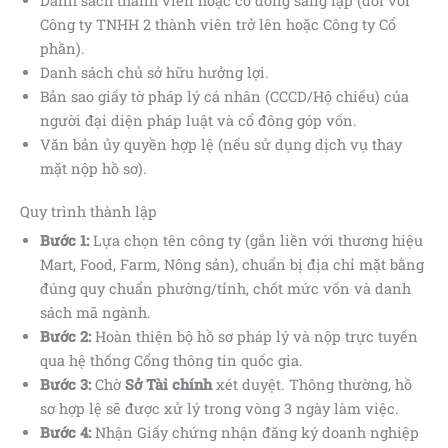
Danh sách thành viên hoặc cổ đông sáng lập (đối với
Công ty TNHH 2 thành viên trở lên hoặc Công ty Cổ
phần).
Danh sách chủ sở hữu hưởng lợi.
Bản sao giấy tờ pháp lý cá nhân (CCCD/Hộ chiếu) của
người đại diện pháp luật và cổ đông góp vốn.
Văn bản ủy quyền hợp lệ (nếu sử dụng dịch vụ thay
mặt nộp hồ sơ).
Quy trình thành lập
Bước 1:
Lựa chọn tên công ty (gắn liền với thương hiệu
Mart, Food, Farm, Nông sản), chuẩn bị địa chỉ mặt bằng
đúng quy chuẩn phường/tỉnh, chốt mức vốn và danh
sách mã ngành.
Bước 2:
Hoàn thiện bộ hồ sơ pháp lý và nộp trực tuyến
qua hệ thống Cổng thông tin quốc gia.
Bước 3:
Chờ
Sở Tài chính
xét duyệt. Thông thường, hồ
sơ hợp lệ sẽ được xử lý trong vòng 3 ngày làm việc.
Bước 4:
Nhận Giấy chứng nhận đăng ký doanh nghiệp