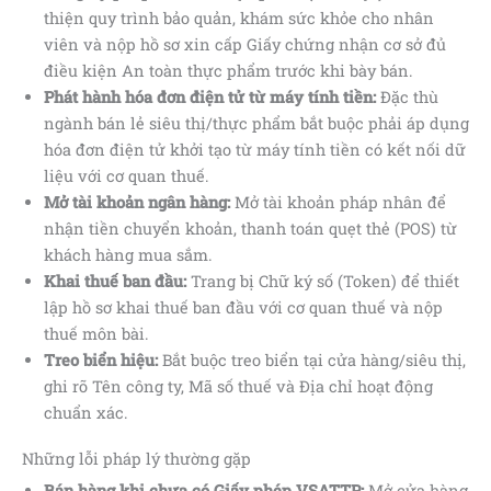
thiện quy trình bảo quản, khám sức khỏe cho nhân
viên và nộp hồ sơ xin cấp Giấy chứng nhận cơ sở đủ
điều kiện An toàn thực phẩm trước khi bày bán.
Phát hành hóa đơn điện tử từ máy tính tiền:
Đặc thù
ngành bán lẻ siêu thị/thực phẩm bắt buộc phải áp dụng
hóa đơn điện tử khởi tạo từ máy tính tiền có kết nối dữ
liệu với cơ quan thuế.
Mở tài khoản ngân hàng:
Mở tài khoản pháp nhân để
nhận tiền chuyển khoản, thanh toán quẹt thẻ (POS) từ
khách hàng mua sắm.
Khai thuế ban đầu:
Trang bị Chữ ký số (Token) để thiết
lập hồ sơ khai thuế ban đầu với cơ quan thuế và nộp
thuế môn bài.
Treo biển hiệu:
Bắt buộc treo biển tại cửa hàng/siêu thị,
ghi rõ Tên công ty, Mã số thuế và Địa chỉ hoạt động
chuẩn xác.
Những lỗi pháp lý thường gặp
Bán hàng khi chưa có Giấy phép VSATTP:
Mở cửa hàng