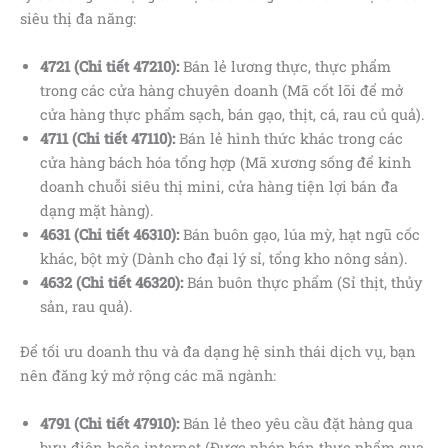
siêu thị đa năng:
4721 (Chi tiết 47210):
Bán lẻ lương thực, thực phẩm
trong các cửa hàng chuyên doanh (Mã cốt lõi để mở
cửa hàng thực phẩm sạch, bán gạo, thịt, cá, rau củ quả).
4711 (Chi tiết 47110):
Bán lẻ hình thức khác trong các
cửa hàng bách hóa tổng hợp (Mã xương sống để kinh
doanh chuỗi siêu thị mini, cửa hàng tiện lợi bán đa
dạng mặt hàng).
4631 (Chi tiết 46310):
Bán buôn gạo, lúa mỳ, hạt ngũ cốc
khác, bột mỳ (Dành cho đại lý sỉ, tổng kho nông sản).
4632 (Chi tiết 46320):
Bán buôn thực phẩm (Sỉ thịt, thủy
sản, rau quả).
Để tối ưu doanh thu và đa dạng hệ sinh thái dịch vụ, bạn
nên đăng ký mở rộng các mã ngành:
4791 (Chi tiết 47910):
Bán lẻ theo yêu cầu đặt hàng qua
bưu điện hoặc internet (Được phép bán thực phẩm qua