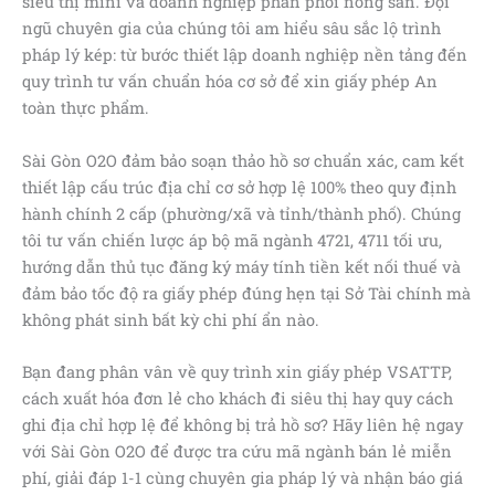
siêu thị mini và doanh nghiệp phân phối nông sản. Đội
ngũ chuyên gia của chúng tôi am hiểu sâu sắc lộ trình
pháp lý kép: từ bước thiết lập doanh nghiệp nền tảng đến
quy trình tư vấn chuẩn hóa cơ sở để xin giấy phép An
toàn thực phẩm.
Sài Gòn O2O đảm bảo soạn thảo hồ sơ chuẩn xác, cam kết
thiết lập cấu trúc địa chỉ cơ sở hợp lệ 100% theo quy định
hành chính 2 cấp (phường/xã và tỉnh/thành phố). Chúng
tôi tư vấn chiến lược áp bộ mã ngành 4721, 4711 tối ưu,
hướng dẫn thủ tục đăng ký máy tính tiền kết nối thuế và
đảm bảo tốc độ ra giấy phép đúng hẹn tại Sở Tài chính mà
không phát sinh bất kỳ chi phí ẩn nào.
Bạn đang phân vân về quy trình xin giấy phép VSATTP,
cách xuất hóa đơn lẻ cho khách đi siêu thị hay quy cách
ghi địa chỉ hợp lệ để không bị trả hồ sơ? Hãy liên hệ ngay
với Sài Gòn O2O để được tra cứu mã ngành bán lẻ miễn
phí, giải đáp 1-1 cùng chuyên gia pháp lý và nhận báo giá