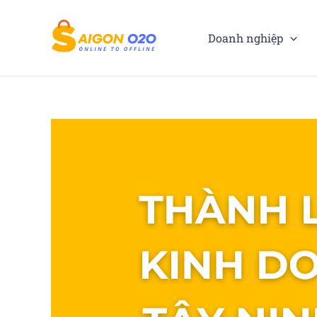
Nhảy
tới
Doanh nghiệp
nội
dung