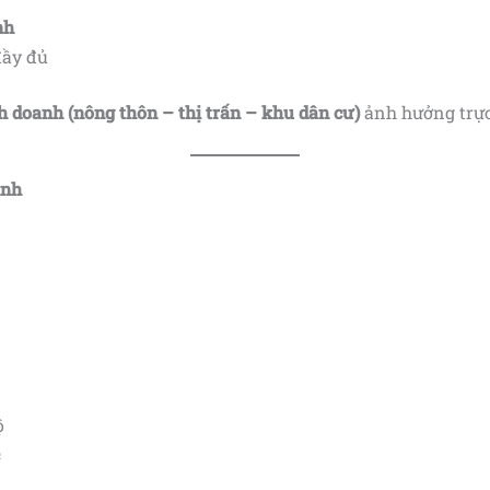
nh
đầy đủ
h doanh (nông thôn – thị trấn – khu dân cư)
ảnh hưởng trực 
inh
ộ