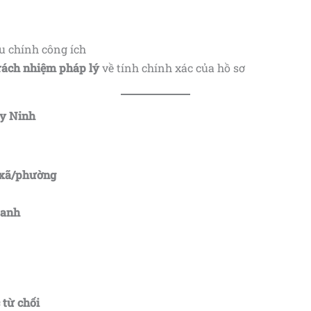
u chính công ích
rách nhiệm pháp lý
về tính chính xác của hồ sơ
ây Ninh
 xã/phường
oanh
 từ chối