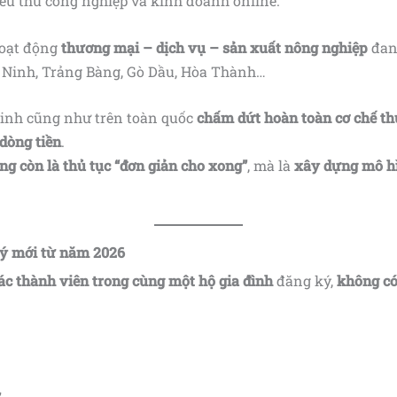
iểu thủ công nghiệp và kinh doanh online.
hoạt động
thương mại – dịch vụ – sản xuất nông nghiệp
đan 
ây Ninh, Trảng Bàng, Gò Dầu, Hòa Thành…
Ninh cũng như trên toàn quốc
chấm dứt hoàn toàn cơ chế t
 dòng tiền
.
ng còn là thủ tục “đơn giản cho xong”
, mà là
xây dựng mô hì
lý mới từ năm 2026
ác thành viên trong cùng một hộ gia đình
đăng ký,
không có