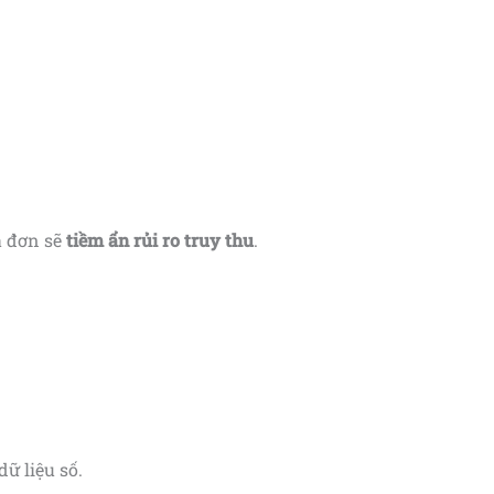
a đơn sẽ
tiềm ẩn rủi ro truy thu
.
dữ liệu số.