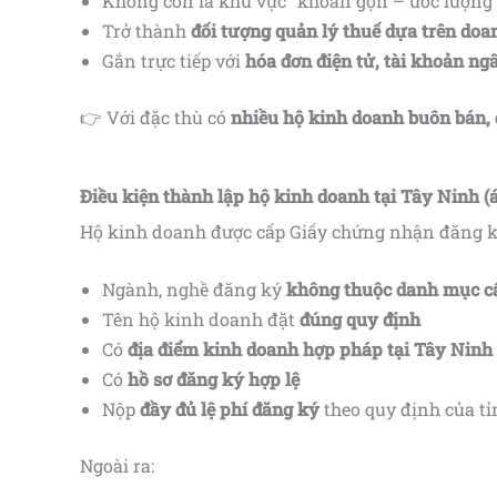
Không còn là khu vực “khoán gọn – ước lượng
Trở thành
đối tượng quản lý thuế dựa trên doa
Gắn trực tiếp với
hóa đơn điện tử, tài khoản ng
👉 Với đặc thù có
nhiều hộ kinh doanh buôn bán, d
Điều kiện thành lập hộ kinh doanh tại Tây Ninh (
Hộ kinh doanh được cấp Giấy chứng nhận đăng ký
Ngành, nghề đăng ký
không thuộc danh mục c
Tên hộ kinh doanh đặt
đúng quy định
Có
địa điểm kinh doanh hợp pháp tại Tây Ninh
Có
hồ sơ đăng ký hợp lệ
Nộp
đầy đủ lệ phí đăng ký
theo quy định của tỉ
Ngoài ra: