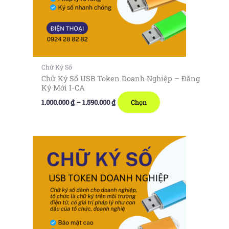
Chữ Ký Số
Chữ Ký Số USB Token Doanh Nghiệp – Đăng
Ký Mới I-CA
Khoảng
Sản
1.000.000
₫
–
1.590.000
₫
Chọn
giá:
phẩm
từ
1.000.000 ₫
này
đến
có
1.590.000 ₫
nhiều
biến
thể.
Các
tùy
chọn
có