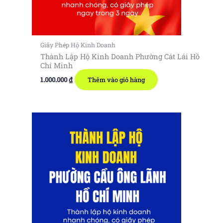
Giấy Phép Hộ Kinh Doanh
Thành Lập Hộ Kinh Doanh Phường Cát Lái Hồ
Chí Minh
1.000.000
₫
Thêm vào giỏ hàng