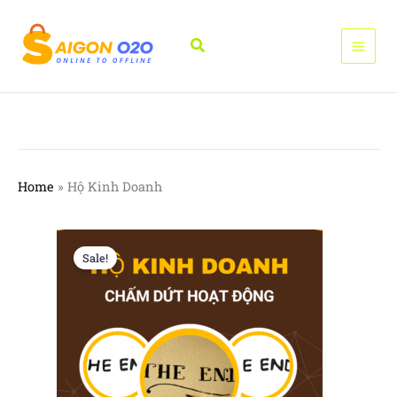
Nhảy
tới
Tìm
nội
kiếm
dung
Home
»
Hộ Kinh Doanh
Sale!