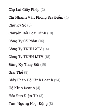
2
Cấp Lại Giấy Phép
2
s
4
Chi Nhánh Văn Phòng Địa Điểm
4
ả
s
n
6
Chữ Ký Số
6
ả
p
s
n
1
Chuyển Đổi Loại Hình
10
h
ả
p
0
ẩ
n
1
Công Ty Cổ Phần
16
h
s
m
p
6
ẩ
ả
1
Công Ty TNHH 2TV
14
h
s
m
n
4
ẩ
ả
1
Công Ty TNHH MTV
18
p
s
m
n
8
h
ả
1
Đăng Ký Thay Đổi
19
p
s
ẩ
n
9
h
ả
8
Giải Thể
8
m
p
s
ẩ
n
s
h
ả
2
Giấy Phép Hộ Kinh Doanh
24
m
p
ả
ẩ
n
4
h
n
4
Hộ Kinh Doanh
4
m
p
s
ẩ
p
s
h
ả
3
Hóa Đơn Điện Tử
3
m
h
ả
ẩ
n
s
ẩ
n
8
Tạm Ngừng Hoạt Động
8
m
p
ả
m
p
s