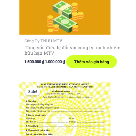
Công Ty TNHH MTV
Tăng vốn điều lệ đối với công ty trách nhiệm
hữu hạn MTV
Giá
Giá
1.500.000
₫
1.000.000
₫
Thêm vào giỏ hàng
gốc
hiện
là:
tại
1.500.000 ₫.
là:
1.000.000 ₫.
Sale!