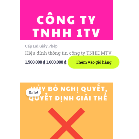
Cấp Lại Giấy Phép
Hiệu đính thông tin công ty TNHH MTV
Giá
Giá
1.500.000
₫
1.000.000
₫
Thêm vào giỏ hàng
gốc
hiện
là:
tại
1.500.000 ₫.
là:
1.000.000 ₫.
Sale!