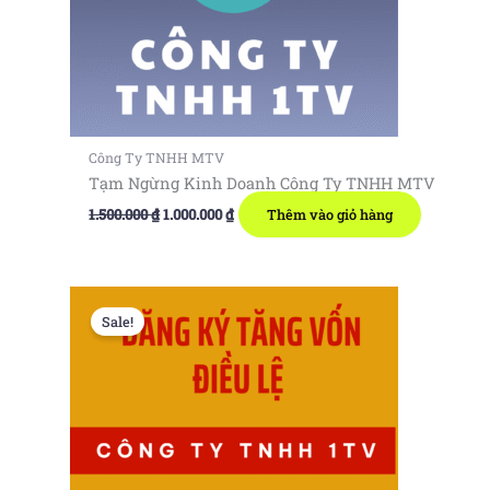
Công Ty TNHH MTV
Tạm Ngừng Kinh Doanh Công Ty TNHH MTV
Giá
Giá
1.500.000
₫
1.000.000
₫
Thêm vào giỏ hàng
gốc
hiện
là:
tại
1.500.000 ₫.
là:
1.000.000 ₫.
Sale!