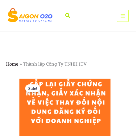
Nhảy
tới
Tìm
nội
kiếm
dung
Home
»
Thành lập Công Ty TNHH 1TV
Sale!