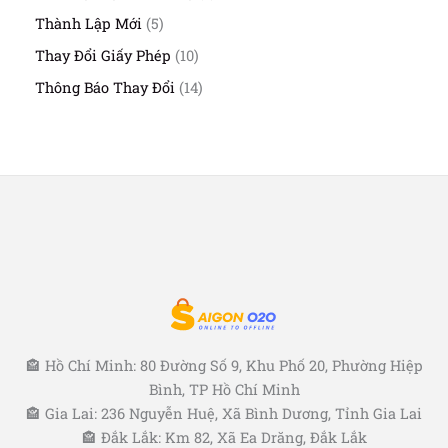
ả
m
p
s
h
n
5
Thành Lập Mới
5
h
ả
ẩ
p
s
ẩ
n
1
Thay Đổi Giấy Phép
10
m
h
ả
m
p
0
ẩ
n
1
Thông Báo Thay Đổi
14
h
s
m
p
4
ẩ
ả
h
s
m
n
ẩ
ả
p
m
n
h
p
ẩ
h
m
ẩ
m
🏤 Hồ Chí Minh: 80 Đường Số 9, Khu Phố 20, Phường Hiệp
Bình, TP Hồ Chí Minh
🏤 Gia Lai: 236 Nguyễn Huệ, Xã Bình Dương, Tỉnh Gia Lai
🏤 Đắk Lắk: Km 82, Xã Ea Drăng, Đắk Lắk