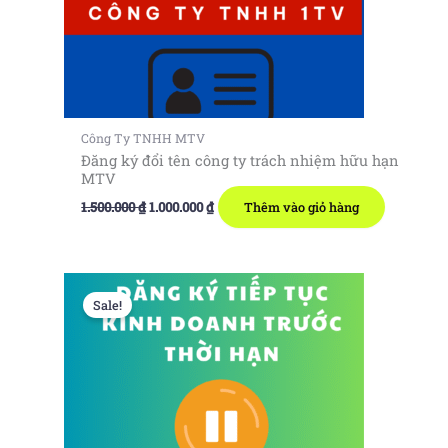
Công Ty TNHH MTV
Đăng ký đổi tên công ty trách nhiệm hữu hạn
MTV
Giá
Giá
1.500.000
₫
1.000.000
₫
Thêm vào giỏ hàng
gốc
hiện
là:
tại
1.500.000 ₫.
là:
1.000.000 ₫.
Sale!