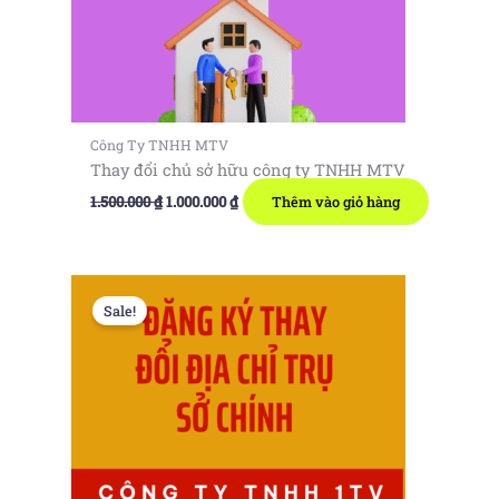
Công Ty TNHH MTV
Thay đổi chủ sở hữu công ty TNHH MTV
Giá
Giá
1.500.000
₫
1.000.000
₫
Thêm vào giỏ hàng
gốc
hiện
là:
tại
1.500.000 ₫.
là:
1.000.000 ₫.
Sale!