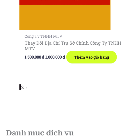
Công Ty TNHH MTV
Thay Đổi Địa Chỉ Trụ Sở Chính Công Ty TNHH
MTV
Giá
Giá
1.500.000
₫
1.000.000
₫
Thêm vào giỏ hàng
gốc
hiện
là:
tại
1.500.000 ₫.
là:
1.000.000 ₫.
1
2
→
Danh mục dịch vụ