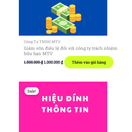
Công Ty TNHH MTV
Giảm vốn điều lệ đối với công ty trách nhiệm
hữu hạn MTV
Giá
Giá
1.500.000
₫
1.000.000
₫
Thêm vào giỏ hàng
gốc
hiện
là:
tại
1.500.000 ₫.
là:
1.000.000 ₫.
Sale!