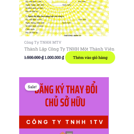
Công Ty TNHH MTV
Thành Lập Công Ty TNHH Một Thành Viên
Giá
Giá
1.500.000
₫
1.000.000
₫
Thêm vào giỏ hàng
gốc
hiện
là:
tại
1.500.000 ₫.
là:
1.000.000 ₫.
Sale!