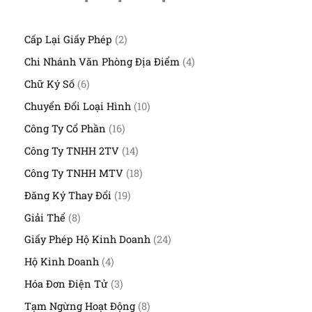
2
Cấp Lại Giấy Phép
2
s
4
Chi Nhánh Văn Phòng Địa Điểm
4
ả
s
n
6
Chữ Ký Số
6
ả
p
s
n
1
Chuyển Đổi Loại Hình
10
h
ả
p
0
ẩ
n
1
Công Ty Cổ Phần
16
h
s
m
p
6
ẩ
ả
1
Công Ty TNHH 2TV
14
h
s
m
n
4
ẩ
ả
1
Công Ty TNHH MTV
18
p
s
m
n
8
h
ả
1
Đăng Ký Thay Đổi
19
p
s
ẩ
n
9
h
ả
8
Giải Thể
8
m
p
s
ẩ
n
s
h
ả
2
Giấy Phép Hộ Kinh Doanh
24
m
p
ả
ẩ
n
4
h
n
4
Hộ Kinh Doanh
4
m
p
s
ẩ
p
s
h
ả
3
Hóa Đơn Điện Tử
3
m
h
ả
ẩ
n
s
ẩ
n
8
Tạm Ngừng Hoạt Động
8
m
p