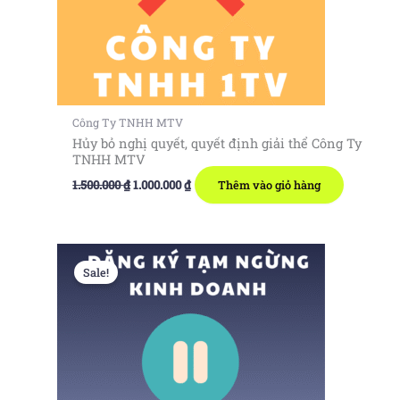
Công Ty TNHH MTV
Hủy bỏ nghị quyết, quyết định giải thể Công Ty
TNHH MTV
Giá
Giá
1.500.000
₫
1.000.000
₫
Thêm vào giỏ hàng
gốc
hiện
là:
tại
1.500.000 ₫.
là:
1.000.000 ₫.
Sale!