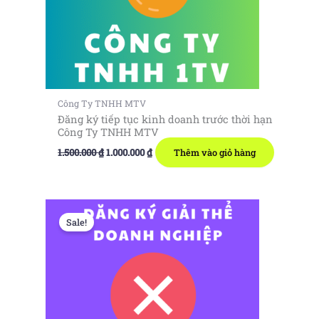
Công Ty TNHH MTV
Đăng ký tiếp tục kinh doanh trước thời hạn
Công Ty TNHH MTV
Giá
Giá
1.500.000
₫
1.000.000
₫
Thêm vào giỏ hàng
gốc
hiện
là:
tại
1.500.000 ₫.
là:
1.000.000 ₫.
Sale!