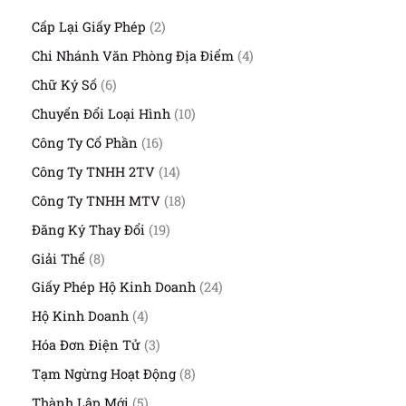
2
Cấp Lại Giấy Phép
2
s
4
Chi Nhánh Văn Phòng Địa Điểm
4
ả
s
n
6
Chữ Ký Số
6
ả
p
s
n
1
Chuyển Đổi Loại Hình
10
h
ả
p
0
ẩ
n
1
Công Ty Cổ Phần
16
h
s
m
p
6
ẩ
ả
1
Công Ty TNHH 2TV
14
h
s
m
n
4
ẩ
ả
1
Công Ty TNHH MTV
18
p
s
m
n
8
h
ả
1
Đăng Ký Thay Đổi
19
p
s
ẩ
n
9
h
ả
8
Giải Thể
8
m
p
s
ẩ
n
s
h
ả
2
Giấy Phép Hộ Kinh Doanh
24
m
p
ả
ẩ
n
4
h
n
4
Hộ Kinh Doanh
4
m
p
s
ẩ
p
s
h
ả
3
Hóa Đơn Điện Tử
3
m
h
ả
ẩ
n
s
ẩ
n
8
Tạm Ngừng Hoạt Động
8
m
p
ả
m
p
s
h
n
5
Thành Lập Mới
5