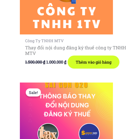
Công Ty TNHH MTV
Thay đổi nội dung đăng ký thuế công ty TNHH
MTV
Giá
Giá
1.500.000
₫
1.000.000
₫
Thêm vào giỏ hàng
gốc
hiện
là:
tại
1.500.000 ₫.
là:
1.000.000 ₫.
Sale!