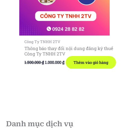
Công Ty TNHH 2TV
Thông báo thay đổi nội dung đăng ký thuế
Công Ty TNHH 2TV
Giá
Giá
1.500.000
₫
1.000.000
₫
Thêm vào giỏ hàng
gốc
hiện
là:
tại
1.500.000 ₫.
là:
1.000.000 ₫.
Danh mục dịch vụ