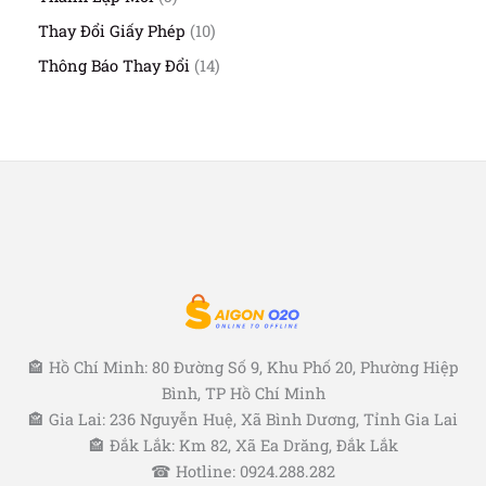
h
ả
ẩ
p
s
ẩ
n
1
Thay Đổi Giấy Phép
10
m
h
ả
m
p
0
ẩ
n
1
Thông Báo Thay Đổi
14
h
s
m
p
4
ẩ
ả
h
s
m
n
ẩ
ả
p
m
n
h
p
ẩ
h
m
ẩ
m
🏤 Hồ Chí Minh: 80 Đường Số 9, Khu Phố 20, Phường Hiệp
Bình, TP Hồ Chí Minh
🏤 Gia Lai: 236 Nguyễn Huệ, Xã Bình Dương, Tỉnh Gia Lai
🏤 Đắk Lắk: Km 82, Xã Ea Drăng, Đắk Lắk
☎ Hotline: 0924.288.282