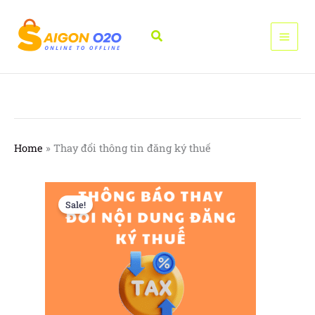
Nhảy
tới
Tìm
nội
kiếm
dung
Home
»
Thay đổi thông tin đăng ký thuế
Sale!