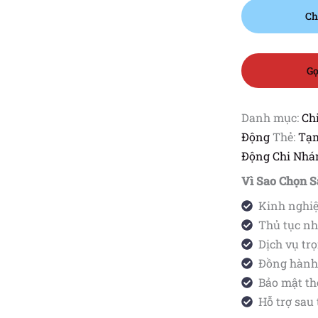
điểm
kinh
Ch
doanh,
văn
phòng
Gọ
đại
diện
số
lượng
Danh mục:
Ch
Động
Thẻ:
Tạm
Động Chi Nhá
Vì Sao Chọn S
Kinh nghiệ
Thủ tục nh
Dịch vụ trọ
Đồng hành 
Bảo mật th
Hỗ trợ sau