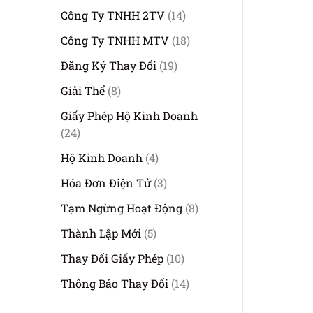
p
6
ẩ
1
ả
Công Ty TNHH 2TV
14
h
s
m
4
n
ẩ
ả
1
Công Ty TNHH MTV
18
s
p
m
n
8
1
ả
h
Đăng Ký Thay Đổi
19
p
s
9
n
ẩ
8
h
ả
Giải Thể
8
s
p
m
s
ẩ
n
ả
h
Giấy Phép Hộ Kinh Doanh
ả
m
p
2
n
ẩ
24
n
h
4
p
m
p
4
ẩ
Hộ Kinh Doanh
4
s
h
h
s
m
ả
3
ẩ
Hóa Đơn Điện Tử
3
ẩ
ả
n
s
m
m
n
8
Tạm Ngừng Hoạt Động
8
p
ả
p
s
h
5
n
Thành Lập Mới
5
h
ả
ẩ
s
p
ẩ
1
n
Thay Đổi Giấy Phép
10
m
ả
h
m
0
p
n
ẩ
1
Thông Báo Thay Đổi
14
s
h
p
m
4
ả
ẩ