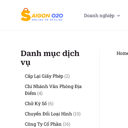
Nhảy
tới
Doanh nghiệp
nội
dung
Danh mục dịch
Hom
vụ
2
Cấp Lại Giấy Phép
2
s
Chi Nhánh Văn Phòng Địa
ả
4
Điểm
4
n
s
6
p
Chữ Ký Số
6
ả
s
h
n
1
Chuyển Đổi Loại Hình
10
ả
ẩ
p
0
n
m
1
Công Ty Cổ Phần
16
h
s