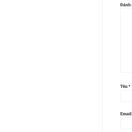
Đánh 
Tên
*
Emai