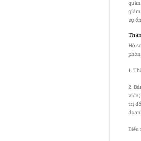
quản 
giảm 
sự ổn
Thàn
Hồ s
phòn
1. T
2. Bả
viên;
trị đ
doan
Biểu 