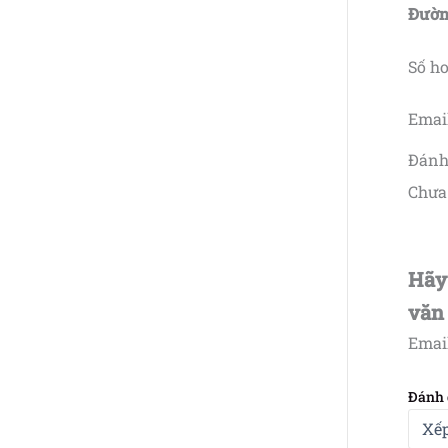
Đường
Số ho
Emai
Đánh
Chưa 
Hãy
văn 
Email
Đánh 