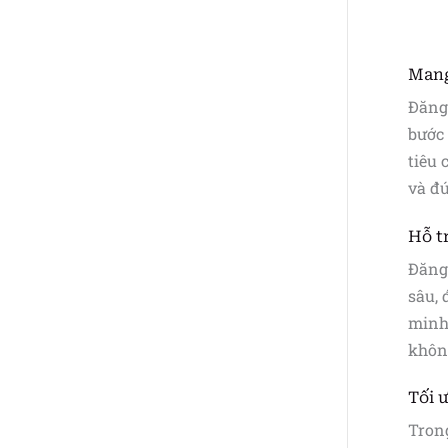
Mang
Đăng 
bước 
tiêu 
và đú
Hỗ t
Đăng 
sâu, 
minh.
khôn
Tối 
Trong