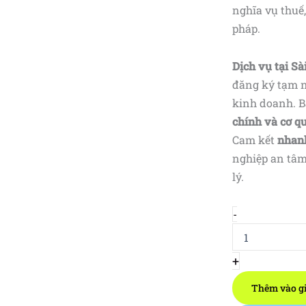
nghĩa vụ thuế
pháp.
Dịch vụ tại S
đăng ký tạm n
kinh doanh. Ba
chính và cơ q
Cam kết
nhanh
nghiệp an tâm
lý.
Tạm
-
ngừng
kinh
doanh
+
chi
nhánh,
Thêm vào g
địa