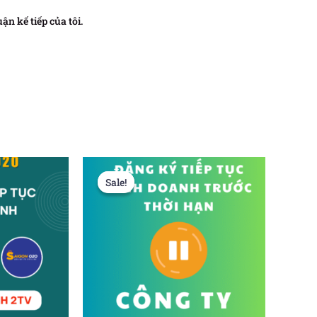
ận kế tiếp của tôi.
Sale!
Sale!