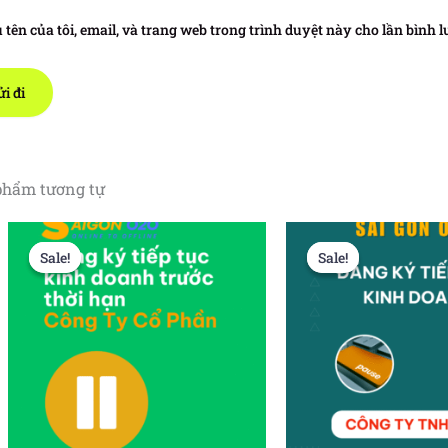
 tên của tôi, email, và trang web trong trình duyệt này cho lần bình lu
phẩm tương tự
Sale!
Sale!
Sale!
Sale!