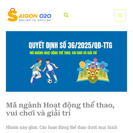
Nhảy
tới
Tìm
nội
kiếm
dung
Mã ngành Hoạt động thể thao,
vui chơi và giải trí
Nhóm này gồm: Các hoạt động thể thao dưới mọi hình