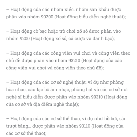
– Hoạt động của các nhóm xiếc, nhóm sân khấu được
phân vào nhóm 90200 (Hoạt động biểu diễn nghệ thuật);
– Hoạt động cờ bạc hoặc trò chơi xổ số được phân vào
nhóm 9200 (Hoạt động xổ số, cá cược và đánh bạc);
– Hoạt động của các công viên vui chơi và công viên theo
chủ đề được phân vào nhóm 93210 (Hoạt động của các
công viên vui chơi và công viên theo chủ đề);
– Hoạt động của các cơ sở nghệ thuật, ví dụ như phòng
hòa nhạc, câu lạc bộ âm nhạc, phòng hát và các cơ sở nơi
nghệ sĩ biểu diễn được phân vào nhóm 90310 (Hoạt động
của cơ sở và địa điểm nghệ thuật);
– Hoạt động của các cơ sở thể thao, ví dụ như hồ bơi, sân
trượt băng… được phân vào nhóm 93110 (Hoạt động của
các cơ sở thể thao);