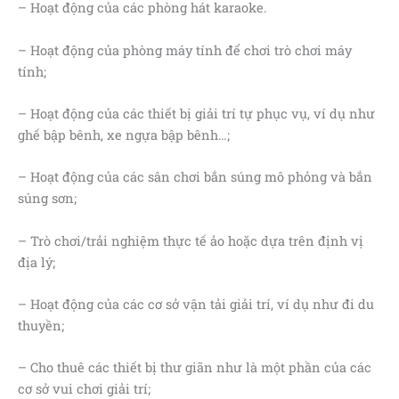
– Hoạt động của các phòng hát karaoke.
– Hoạt động của phòng máy tính để chơi trò chơi máy
tính;
– Hoạt động của các thiết bị giải trí tự phục vụ, ví dụ như
ghế bập bênh, xe ngựa bập bênh…;
– Hoạt động của các sân chơi bắn súng mô phỏng và bắn
súng sơn;
– Trò chơi/trải nghiệm thực tế ảo hoặc dựa trên định vị
địa lý;
– Hoạt động của các cơ sở vận tải giải trí, ví dụ như đi du
thuyền;
– Cho thuê các thiết bị thư giãn như là một phần của các
cơ sở vui chơi giải trí;