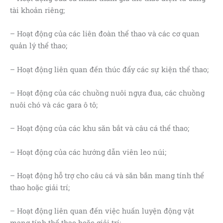
tài khoản riêng;
– Hoạt động của các liên đoàn thể thao và các cơ quan
quản lý thể thao;
– Hoạt động liên quan đến thúc đẩy các sự kiện thể thao;
– Hoạt động của các chuồng nuôi ngựa đua, các chuồng
nuôi chó và các gara ô tô;
– Hoạt động của các khu săn bắt và câu cá thể thao;
– Hoạt động của các hướng dẫn viên leo núi;
– Hoạt động hỗ trợ cho câu cá và săn bắn mang tính thể
thao hoặc giải trí;
– Hoạt động liên quan đến việc huấn luyện động vật
mang tính thể thao hoặc giải trí;