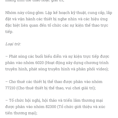
Nhóm này cũng gồm: Lập kế hoạch kỹ thuật, cung cấp, lắp
đặt và vận hành các thiết bị nghe nhìn và các hiệu ứng
đặc biệt liên quan đến tổ chức các sự kiện thể thao trực
tiếp.
Loại trừ:
– Phát sóng các buổi biểu diễn và sự kiện trực tiếp được
phân vào nhóm 6020 (Hoạt động xây dựng chương trình
truyền hình, phát sóng truyền hình và phân phối video);
– Cho thuê các thiết bị thể thao được phân vào nhóm
77210 (Cho thuê thiết bị thể thao, vui chơi giải trí);
– Tổ chức hội nghị, hội thảo và triển lãm thương mại
được phân vào nhóm 82300 (Tổ chức giới thiệu và xúc
tiến thương mại);