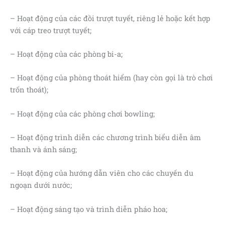
– Hoạt động của các đồi trượt tuyết, riêng lẻ hoặc kết hợp
với cáp treo trượt tuyết;
– Hoạt động của các phòng bi-a;
– Hoạt động của phòng thoát hiểm (hay còn gọi là trò chơi
trốn thoát);
– Hoạt động của các phòng chơi bowling;
– Hoạt động trình diễn các chương trình biểu diễn âm
thanh và ánh sáng;
– Hoạt động của hướng dẫn viên cho các chuyến du
ngoạn dưới nước;
– Hoạt động sáng tạo và trình diễn pháo hoa;