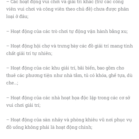
– Các hoạt động vui chơi và giải trí khác (trừ các công
viên vui chơi và công viên theo chủ đề) chưa được phân
loại ở đâu;
– Hoạt động của các trò chơi tự động vận hành bằng xu;
– Hoạt động hội chợ và trưng bày các đồ giải trí mang tính
chất giải trí tự nhiên;
– Hoạt động của các khu giải trí, bãi biển, bao gồm cho
thuê các phương tiện như nhà tắm, tủ có khóa, ghế tựa, dù
che…;
– Hoạt động của các nhà hoạt họa độc lập trong các cơ sở
vui chơi giải trí;
– Hoạt động của sàn nhảy và phòng khiêu vũ nơi phục vụ
đồ uống không phải là hoạt động chính;