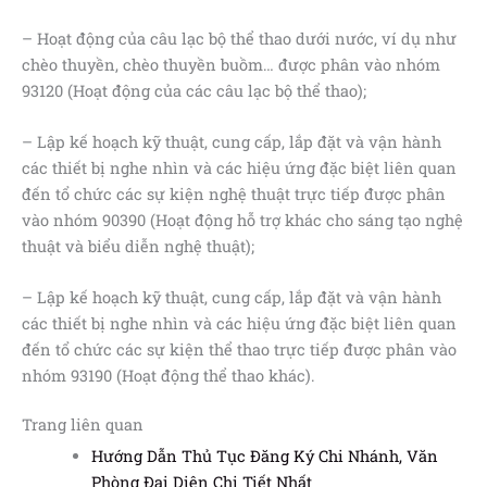
– Hoạt động của câu lạc bộ thể thao dưới nước, ví dụ như
chèo thuyền, chèo thuyền buồm… được phân vào nhóm
93120 (Hoạt động của các câu lạc bộ thể thao);
– Lập kế hoạch kỹ thuật, cung cấp, lắp đặt và vận hành
các thiết bị nghe nhìn và các hiệu ứng đặc biệt liên quan
đến tổ chức các sự kiện nghệ thuật trực tiếp được phân
vào nhóm 90390 (Hoạt động hỗ trợ khác cho sáng tạo nghệ
thuật và biểu diễn nghệ thuật);
– Lập kế hoạch kỹ thuật, cung cấp, lắp đặt và vận hành
các thiết bị nghe nhìn và các hiệu ứng đặc biệt liên quan
đến tổ chức các sự kiện thể thao trực tiếp được phân vào
nhóm 93190 (Hoạt động thể thao khác).
Trang liên quan
Hướng Dẫn Thủ Tục Đăng Ký Chi Nhánh, Văn
Phòng Đại Diện Chi Tiết Nhất