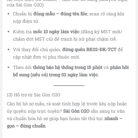
của Sài Gòn O2O)
Chuẩn bị
đúng mẫu – đúng tên file
; scan rõ ràng khi
nộp điện tử.
Kiểm tra
mốc 10 ngày làm việc
(đăng ký MST mới/
chấm dứt MST cũ) để tránh bị xử phạt chậm trễ.
Với thay đổi chủ quản,
đừng quên BK02-ĐK-TCT
để
cập nhật đơn vị phụ thuộc mới.
Theo dõi
thông báo hệ thống trong 15 phút
và
phản hồi
bổ sung (nếu có) trong 02 ngày làm việc
.
13) Hỗ trợ từ Sài Gòn O2O
Cần bộ hồ sơ mẫu, rà soát tính hợp lệ trước khi nộp hoặc
ủy quyền nộp trực tuyến?
Sài Gòn O2O
sẵn sàng tư vấn
và chuẩn hóa hồ sơ giúp bạn hoàn tất thủ tục
nhanh –
gọn – đúng chuẩn
.