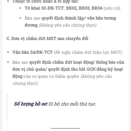
Thuộc tổ chức khác & tổ hợp tác:
Tờ khai 02-ĐK-TCT
;
BK02, BK03, BK04
(nếu có).
Bản sao
quyết định thành lập/ văn bản tương
đương
(không yêu cầu chứng thực)
.
C. Đơn vị chấm dứt MST sau chuyển đổi
Văn bản 24/ĐK-TCT
(đề nghị chấm dứt hiệu lực MST).
Bản sao
quyết định chấm dứt hoạt động/ thông báo của
đơn vị chủ quản/ quyết định thu hồi GCN đăng ký hoạt
động
của cơ quan có thẩm quyền
(không yêu cầu
chứng thực)
.
Số lượng hồ sơ:
01 bộ cho mỗi thủ tục.