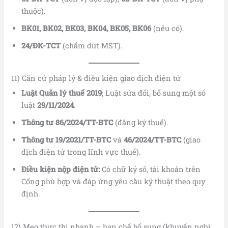
thuộc).
BK01, BK02, BK03, BK04, BK05, BK06
(nếu có).
24/ĐK-TCT
(chấm dứt MST).
11) Căn cứ pháp lý & điều kiện giao dịch điện tử
Luật Quản lý thuế 2019
; Luật sửa đổi, bổ sung một số
luật
29/11/2024
.
Thông tư 86/2024/TT-BTC
(đăng ký thuế).
Thông tư 19/2021/TT-BTC
và
46/2024/TT-BTC
(giao
dịch điện tử trong lĩnh vực thuế).
Điều kiện nộp điện tử:
Có chữ ký số, tài khoản trên
Cổng phù hợp và đáp ứng yêu cầu kỹ thuật theo quy
định.
12) Mẹo thực thi nhanh – hạn chế bổ sung (khuyến nghị