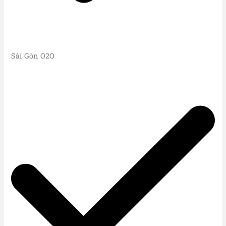
Sài Gòn O2O