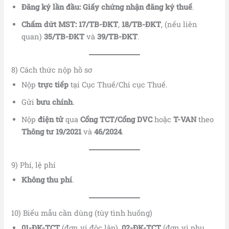
Đăng ký lần đầu:
Giấy chứng nhận đăng ký thuế
.
Chấm dứt MST:
17/TB-ĐKT
,
18/TB-ĐKT
, (nếu liên
quan)
35/TB-ĐKT
và
39/TB-ĐKT
.
8) Cách thức nộp hồ sơ
Nộp
trực tiếp
tại Cục Thuế/Chi cục Thuế.
Gửi
bưu chính
.
Nộp
điện tử
qua
Cổng TCT/Cổng DVC
hoặc
T-VAN
theo
Thông tư 19/2021
và
46/2024
.
9) Phí, lệ phí
Không thu phí
.
10) Biểu mẫu cần dùng (tùy tình huống)
01-ĐK-TCT
(đơn vị độc lập),
02-ĐK-TCT
(đơn vị phụ