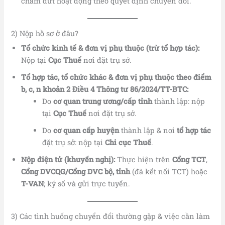
chấm dứt hoạt động theo quyết định chuyển đổi.
2) Nộp hồ sơ ở đâu?
Tổ chức kinh tế & đơn vị phụ thuộc (trừ tổ hợp tác):
Nộp tại
Cục Thuế
nơi đặt trụ sở.
Tổ hợp tác, tổ chức khác & đơn vị phụ thuộc theo điểm
b, c, n khoản 2 Điều 4 Thông tư 86/2024/TT-BTC:
Do
cơ quan trung ương/cấp tỉnh
thành lập: nộp
tại
Cục Thuế
nơi đặt trụ sở.
Do
cơ quan cấp huyện
thành lập & nơi
tổ hợp tác
đặt trụ sở: nộp tại
Chi cục Thuế
.
Nộp điện tử (khuyến nghị):
Thực hiện trên
Cổng TCT
,
Cổng DVCQG/Cổng DVC bộ, tỉnh
(đã kết nối TCT) hoặc
T-VAN
; ký số và gửi trực tuyến.
3) Các tình huống chuyển đổi thường gặp & việc cần làm