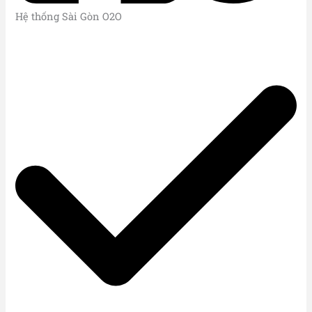
Hệ thống Sài Gòn O2O