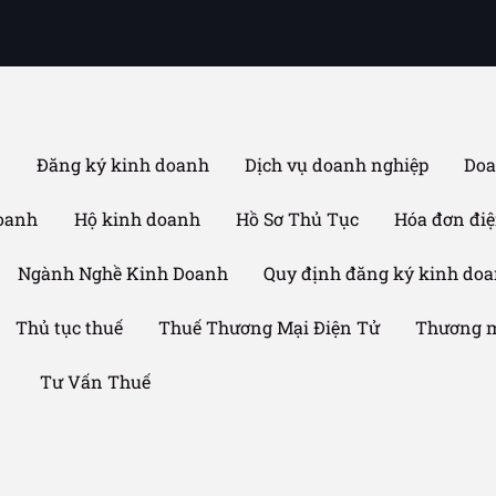
ế
Đăng ký kinh doanh
Dịch vụ doanh nghiệp
Doa
doanh
Hộ kinh doanh
Hồ Sơ Thủ Tục
Hóa đơn điệ
Ngành Nghề Kinh Doanh
Quy định đăng ký kinh do
Thủ tục thuế
Thuế Thương Mại Điện Tử
Thương m
Tư Vấn Thuế