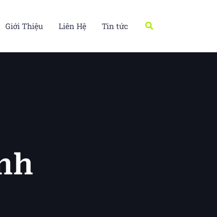
Tìm
Giới Thiệu
Liên Hệ
Tin tức
kiếm
ính