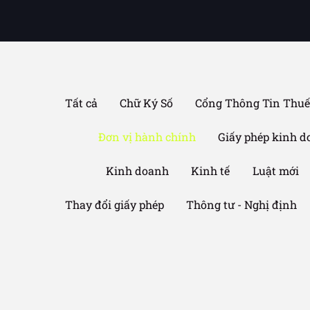
Filter
Tất cả
Chữ Ký Số
Cổng Thông Tin Thu
posts
Đơn vị hành chính
Giấy phép kinh 
by
category
Kinh doanh
Kinh tế
Luật mới
Thay đổi giấy phép
Thông tư - Nghị định