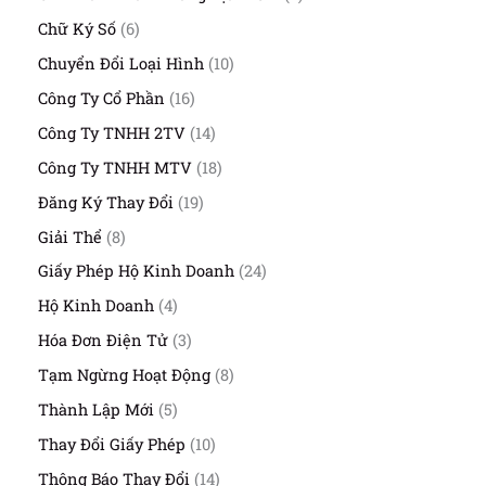
ả
s
chọn
n
6
Chữ Ký Số
6
ả
p
s
trên
n
1
Chuyển Đổi Loại Hình
10
h
ả
trang
p
0
ẩ
n
1
Công Ty Cổ Phần
16
sản
h
s
m
p
6
ẩ
phẩm
ả
1
Công Ty TNHH 2TV
14
h
s
m
n
4
ẩ
ả
1
Công Ty TNHH MTV
18
p
s
m
n
8
h
ả
1
Đăng Ký Thay Đổi
19
p
s
ẩ
n
9
h
ả
8
Giải Thể
8
m
p
s
ẩ
n
s
h
ả
2
Giấy Phép Hộ Kinh Doanh
24
m
p
ả
ẩ
n
4
h
n
4
Hộ Kinh Doanh
4
m
p
s
ẩ
p
s
h
ả
3
Hóa Đơn Điện Tử
3
m
h
ả
ẩ
n
s
ẩ
n
8
Tạm Ngừng Hoạt Động
8
m
p
ả
m
p
s
h
n
5
Thành Lập Mới
5
h
ả
ẩ
p
s
ẩ
n
1
Thay Đổi Giấy Phép
10
m
h
ả
m
p
0
ẩ
n
1
Thông Báo Thay Đổi
14