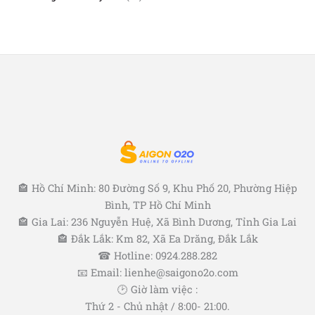
h
s
m
p
4
ẩ
ả
h
s
m
n
ẩ
ả
p
m
n
h
p
ẩ
h
m
ẩ
m
🏤 Hồ Chí Minh: 80 Đường Số 9, Khu Phố 20, Phường Hiệp
Bình, TP Hồ Chí Minh
🏤 Gia Lai: 236 Nguyễn Huệ, Xã Bình Dương, Tỉnh Gia Lai
🏤 Đắk Lắk: Km 82, Xã Ea Drăng, Đắk Lắk
☎ Hotline: 0924.288.282
📧 Email: lienhe@saigono2o.com
🕑 Giờ làm việc :
Thứ 2 - Chủ nhật / 8:00- 21:00.