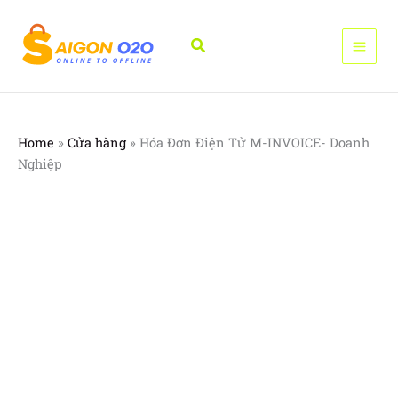
Nhảy
tới
Tìm
nội
kiếm
dung
Home
»
Cửa hàng
»
Hóa Đơn Điện Tử M-INVOICE- Doanh
Nghiệp