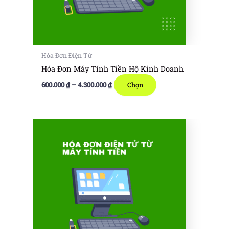
Hóa Đơn Điện Tử
Hóa Đơn Máy Tính Tiền Hộ Kinh Doanh
Khoảng
Sản
600.000
₫
–
4.300.000
₫
Chọn
giá:
phẩm
từ
600.000 ₫
này
đến
có
4.300.000 ₫
nhiều
biến
thể.
Các
tùy
chọn
có
thể