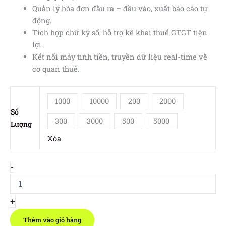
Quản lý hóa đơn đầu ra – đầu vào, xuất báo cáo tự
động.
Tích hợp chữ ký số, hỗ trợ kê khai thuế GTGT tiện
lợi.
Kết nối máy tính tiền, truyền dữ liệu real-time về
cơ quan thuế.
1000
10000
200
2000
Số
300
3000
500
5000
Lượng
Xóa
Hóa
-
Đơn
Điện
Tử
+
M-
INVOICE-
Thêm vào giỏ hàng