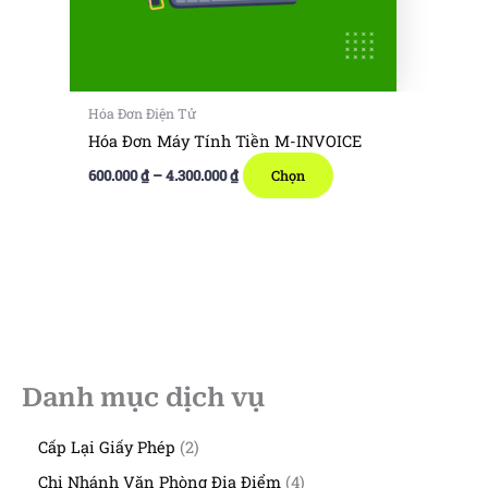
được
chọn
trên
trang
sản
Hóa Đơn Điện Tử
phẩm
Hóa Đơn Máy Tính Tiền M-INVOICE
Khoảng
Sản
600.000
₫
–
4.300.000
₫
Chọn
giá:
phẩm
từ
600.000 ₫
này
đến
có
4.300.000 ₫
nhiều
biến
thể.
Các
tùy
Danh mục dịch vụ
chọn
có
2
Cấp Lại Giấy Phép
2
thể
s
4
Chi Nhánh Văn Phòng Địa Điểm
4
được