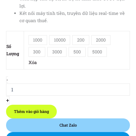
lợi.
Kết nối máy tính tiền, truyền dữ liệu real-time về
cơ quan thuế.
1000
10000
200
2000
Số
300
3000
500
5000
Lượng
Xóa
Hóa
-
Đơn
Máy
Tính
+
Tiền
M-
Thêm vào giỏ hàng
INVOICE
số
Chat Zalo
lượng