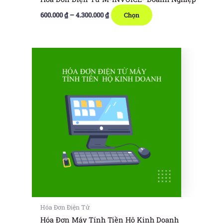
Khoảng
Sản
600.000
₫
–
4.300.000
₫
Chọn
giá:
phẩm
từ
600.000 ₫
này
đến
có
4.300.000 ₫
nhiều
biến
thể.
Các
tùy
chọn
có
thể
được
chọn
trên
trang
sản
Hóa Đơn Điện Tử
phẩm
Hóa Đơn Máy Tính Tiền Hộ Kinh Doanh