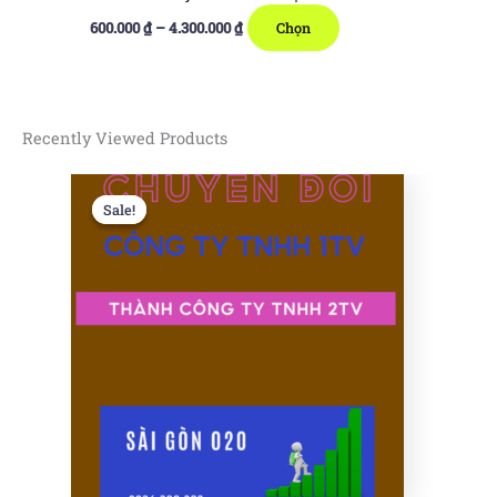
Khoảng
Sản
600.000
₫
–
4.300.000
₫
Chọn
giá:
phẩm
từ
600.000 ₫
này
đến
có
4.300.000 ₫
nhiều
Recently Viewed Products
biến
thể.
Sale!
Sale!
Các
tùy
chọn
có
thể
được
chọn
trên
trang
sản
phẩm