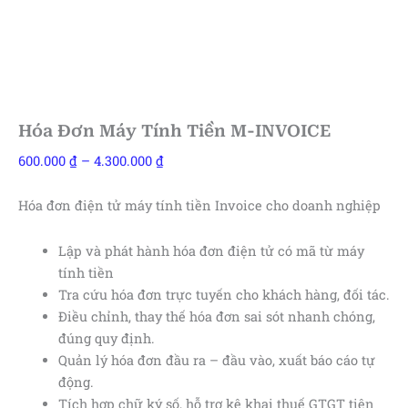
Hóa Đơn Máy Tính Tiền M-INVOICE
Khoảng
600.000
₫
–
4.300.000
₫
giá:
từ
Hóa đơn điện tử máy tính tiền Invoice cho doanh nghiệp
600.000 ₫
đến
Lập và phát hành hóa đơn điện tử có mã từ máy
4.300.000 ₫
tính tiền
Tra cứu hóa đơn trực tuyến cho khách hàng, đối tác.
Điều chỉnh, thay thế hóa đơn sai sót nhanh chóng,
đúng quy định.
Quản lý hóa đơn đầu ra – đầu vào, xuất báo cáo tự
động.
Tích hợp chữ ký số, hỗ trợ kê khai thuế GTGT tiện