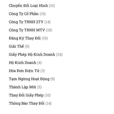
p
s
n
1
Chuyển Đổi Loại Hình
10
h
ả
p
0
ẩ
n
1
Công Ty Cổ Phần
16
h
s
m
p
6
ẩ
ả
1
Công Ty TNHH 2TV
14
h
s
m
n
4
ẩ
ả
1
Công Ty TNHH MTV
18
p
s
m
n
8
h
ả
1
Đăng Ký Thay Đổi
19
p
s
ẩ
n
9
h
ả
8
Giải Thể
8
m
p
s
ẩ
n
s
h
ả
2
Giấy Phép Hộ Kinh Doanh
24
m
p
ả
ẩ
n
4
h
n
4
Hộ Kinh Doanh
4
m
p
s
ẩ
p
s
h
ả
3
Hóa Đơn Điện Tử
3
m
h
ả
ẩ
n
s
ẩ
n
8
Tạm Ngừng Hoạt Động
8
m
p
ả
m
p
s
h
n
5
Thành Lập Mới
5
h
ả
ẩ
p
s
ẩ
n
1
Thay Đổi Giấy Phép
10
m
h
ả
m
p
0
ẩ
n
1
Thông Báo Thay Đổi
14
h
s
m
p
4
ẩ
ả
h
s