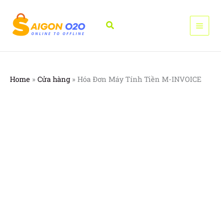
Nhảy
tới
Tìm
nội
kiếm
dung
Home
»
Cửa hàng
»
Hóa Đơn Máy Tính Tiền M-INVOICE