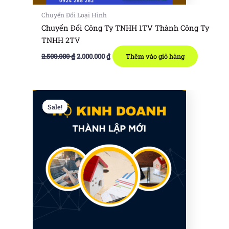
Chuyển Đổi Loại Hình
Chuyển Đổi Công Ty TNHH 1TV Thành Công Ty
TNHH 2TV
Giá
Giá
2.500.000
₫
2.000.000
₫
Thêm vào giỏ hàng
gốc
hiện
là:
tại
2.500.000 ₫.
là:
2.000.000 ₫.
Sale!
Sale!