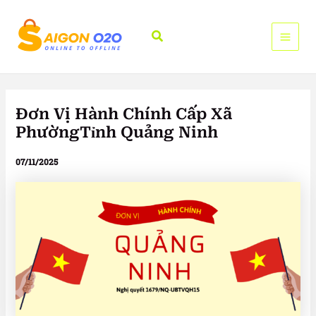
Nhảy
tới
Tìm
nội
kiếm
dung
Đơn Vị Hành Chính Cấp Xã
PhườngTỉnh Quảng Ninh
07/11/2025