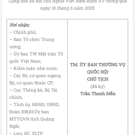
Cộng hòa xã hội chủ nghĩa Việt Nam khóa XV thông qua
ngày 16 tháng 6 năm 2025.
Nơi nhận:
– Chính phủ;
– Ban Tổ chức Trung
ương;
– Ủy ban TW Mặt trận Tổ
quốc Việt Nam;
TM. ỦY BAN THƯỜNG VỤ
– Kiểm toán nhà nước;
QUỐC HỘI
– Các Bộ, cơ quan ngang
CHỦ TỊCH
Bộ, cơ quan thuộc CP;
(đã ký)
– Cục Thống kê, Bộ Tài
Trần Thanh Mẫn
chính;
– Tỉnh ủy, HĐND, UBND,
Đoàn ĐBQH,Ủy ban
MTTQVN tỉnh Quảng
Ngãi;
– Lưu: HC, PLTP.