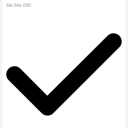
Sài Gòn O2O