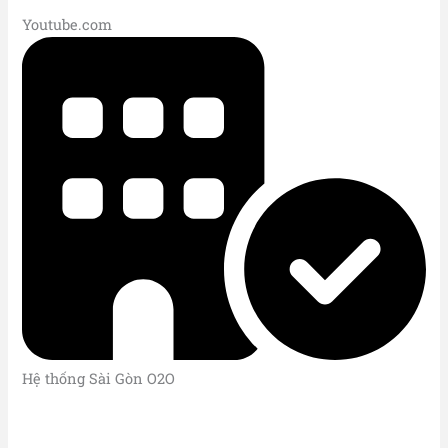
Youtube.com
Hệ thống Sài Gòn O2O