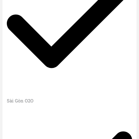
Sài Gòn O2O