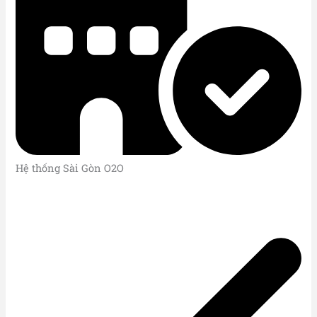
Hệ thống Sài Gòn O2O