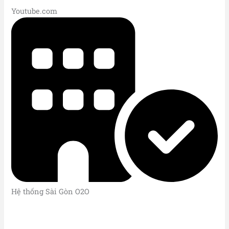
Youtube.com
Hệ thống Sài Gòn O2O