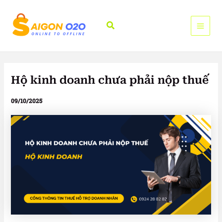
Nhảy
tới
Tìm
nội
kiếm
dung
Hộ kinh doanh chưa phải nộp thuế
09/10/2025