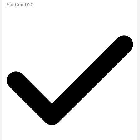
Sài Gòn O2O