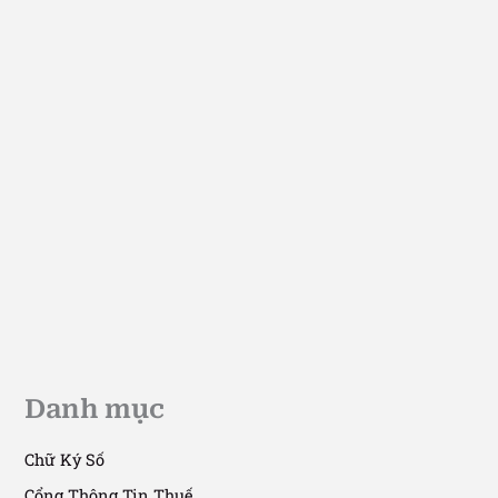
Thuế Thương Mại Điện Tử
Truy thu thuế thương mại điện tử
14/09/2025
/
7 phút đọc
Danh mục
Chữ Ký Số
Cổng Thông Tin Thuế