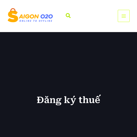
Nhảy
tới
Tìm
nội
kiếm
dung
Đăng ký thuế