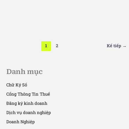
Ngành Nghề Kinh Doanh
Điều kiện đối với kinh doanh vận tải
hàng hóa bằng xe ô tô
1
2
Kế tiếp
→
30/09/2025
/
4 phút đọc
Danh mục
Chữ Ký Số
Cổng Thông Tin Thuế
Đăng ký kinh doanh
Dịch vụ doanh nghiệp
Doanh Nghiệp