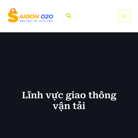
Nhảy
tới
Tìm
nội
kiếm
dung
Lĩnh vực giao thông
vận tải