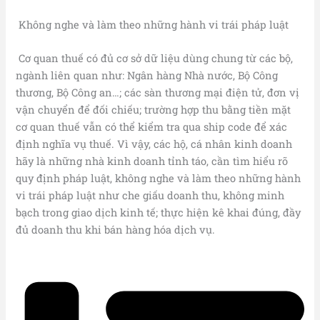
Không nghe và làm theo những hành vi trái pháp luật
Cơ quan thuế có đủ cơ sở dữ liệu dùng chung từ các bộ,
ngành liên quan như: Ngân hàng Nhà nước, Bộ Công
thương, Bộ Công an…; các sàn thương mại điện tử, đơn vị
vận chuyển để đối chiếu; trường hợp thu bằng tiền mặt
cơ quan thuế vẫn có thể kiểm tra qua ship code để xác
định nghĩa vụ thuế. Vì vậy, các hộ, cá nhân kinh doanh
hãy là những nhà kinh doanh tỉnh táo, cần tìm hiểu rõ
quy định pháp luật, không nghe và làm theo những hành
vi trái pháp luật như che giấu doanh thu, không minh
bạch trong giao dịch kinh tế; thực hiện kê khai đúng, đầy
đủ doanh thu khi bán hàng hóa dịch vụ.