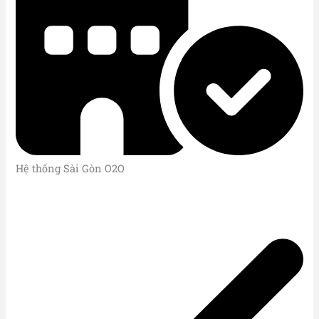
Hệ thống Sài Gòn O2O