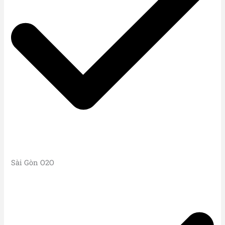
Sài Gòn O2O