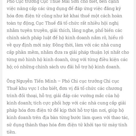
Phó Cục trưởng Cục Thuế Mai Sơn cho biết, bên cạnh
việc nâng cấp các ứng dụng để đáp ứng việc đăng ký
hóa đơn điện tử cũng như kê khai thuế một cách hoàn
toàn tự động, Cục Thuế đã tổ chức rất nhiều hội nghị
nhằm tuyên truyền, giải thích, lắng nghe, phổ biến các
chính sách pháp luật để hộ kinh doanh nắm rõ, hiểu rõ
về quy định mới này. Đồng thời, làm với các nhà cung
cấp phần mềm, nhằm đưa ra giải pháp thuận lợi nhất cho
từng mô hình hộ kinh doanh, ứng với từng điều kiện các
hộ; có những chính sách ưu đãi hỗ trợ hộ kinh doanh.
Ông Nguyễn Tiến Minh – Phó Chi cục trưởng Chi cục
Thuế khu vực I cho biết, đơn vị đã tổ chức các chương
trình đối thoại, hỗ trợ, giải đáp các vướng mắc của hộ
kinh doanh; tích cực phối hợp với các nhà cung cấp giải
pháp hóa đơn điện tử để kịp thời hỗ trợ tận nơi, giúp hộ
kinh doanh trên địa bàn từng bước làm quen với thao tác,
sử dụng thành thạo hóa đơn điện tử khởi tạo từ máy tính
tiền.