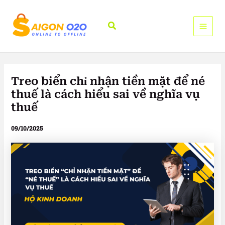
Nhảy
tới
Tìm
nội
kiếm
dung
Treo biển chỉ nhận tiền mặt để né
thuế là cách hiểu sai về nghĩa vụ
thuế
09/10/2025