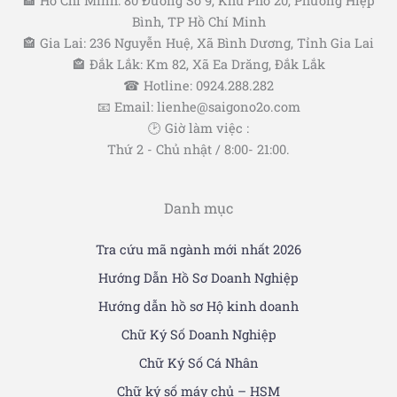
🏤 Hồ Chí Minh: 80 Đường Số 9, Khu Phố 20, Phường Hiệp
Bình, TP Hồ Chí Minh
🏤 Gia Lai: 236 Nguyễn Huệ, Xã Bình Dương, Tỉnh Gia Lai
🏤 Đắk Lắk: Km 82, Xã Ea Drăng, Đắk Lắk
☎ Hotline: 0924.288.282
📧 Email: lienhe@saigono2o.com
🕑 Giờ làm việc :
Thứ 2 - Chủ nhật / 8:00- 21:00.
Danh mục
Tra cứu mã ngành mới nhất 2026
Hướng Dẫn Hồ Sơ Doanh Nghiệp
Hướng dẫn hồ sơ Hộ kinh doanh
Chữ Ký Số Doanh Nghiệp
Chữ Ký Số Cá Nhân
Chữ ký số máy chủ – HSM