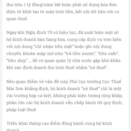
thu trên 1 tỷ đồng/năm bắt buộc phải sử dụng hóa đơn
điện tử khởi tạo từ máy tính tiền, kết nối dữ liệu với cơ
quan thuế.
Ngay khi Nghị định 70 có hiệu lực, đã xuất hiện một số
hộ kinh doanh bán hàng hóa, cung cấp dịch vụ treo biển
với nội dung “chỉ nhận tiền mặt” hoặc ghi nội dung
chuyển khoản mập mờ như “trả tiền mượn”, “tiền cafe”,
“tiền ship”…, để cơ quan quản lý nhà nước gặp khó khăn
khi xác định doanh thu tính thuế nhằm “né thuế”.
Nêu quan điểm về vấn đề này, Phó Cục trưởng Cục Thuế
Mai Sơn khẳng định, hộ kinh doanh “né thuế” chỉ là một
vài trường hợp cá biệt, không phải hiện tượng rộng khắp,
phần lớn các hộ kinh doanh vẫn chấp hành tốt quy định,
pháp luật thuế.
Triển khai tháng cao điểm đồng hành cùng hộ kinh
doanh