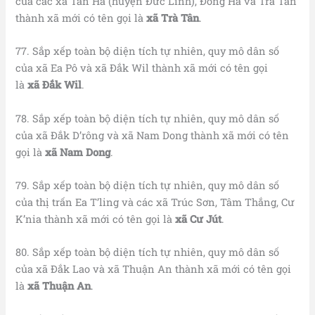
của các xã Tân Hà (huyện Đức Linh), Đông Hà và Trà Tân
thành xã mới có tên gọi là
xã Trà Tân
.
77. Sắp xếp toàn bộ diện tích tự nhiên, quy mô dân số
của xã Ea Pô và xã Đắk Wil thành xã mới có tên gọi
là
xã
Đắk Wil
.
78. Sắp xếp toàn bộ diện tích tự nhiên, quy mô dân số
của xã Đắk D’rông và xã Nam Dong thành xã mới có tên
gọi là
xã Nam Dong
.
79. Sắp xếp toàn bộ diện tích tự nhiên, quy mô dân số
của thị trấn Ea T’ling và các xã Trúc Sơn, Tâm Thắng, Cư
K’nia thành xã mới có tên gọi là
xã Cư Jút
.
80. Sắp xếp toàn bộ diện tích tự nhiên, quy mô dân số
của xã Đắk Lao và xã Thuận An thành xã mới có tên gọi
là
xã Thuận An
.