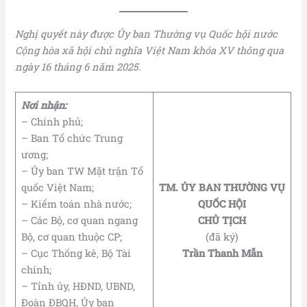
Nghị quyết này được Ủy ban Thường vụ Quốc hội nước
Cộng hòa xã hội chủ nghĩa Việt Nam khóa XV thông qua
ngày 16 tháng 6 năm 2025.
Nơi nhận:
– Chính phủ;
– Ban Tổ chức Trung
ương;
– Ủy ban TW Mặt trận Tổ
quốc Việt Nam;
TM. ỦY BAN THƯỜNG VỤ
– Kiểm toán nhà nước;
QUỐC HỘI
– Các Bộ, cơ quan ngang
CHỦ TỊCH
Bộ, cơ quan thuộc CP;
(đã ký)
– Cục Thống kê, Bộ Tài
Trần Thanh Mẫn
chính;
– Tỉnh ủy, HĐND, UBND,
Đoàn ĐBQH, Ủy ban