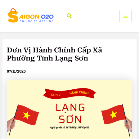
Nhảy
tới
Tìm
nội
kiếm
dung
Đơn Vị Hành Chính Cấp Xã
Phường Tỉnh Lạng Sơn
07/11/2025