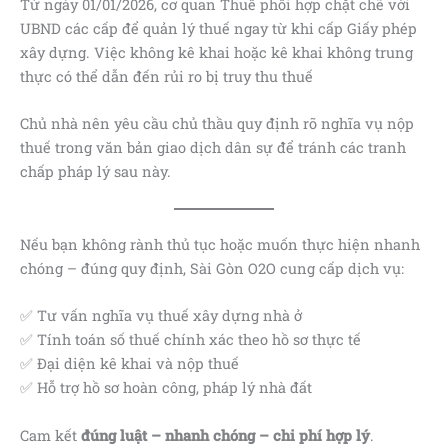
Từ ngày 01/01/2026, cơ quan Thuế phối hợp chặt chẽ với
UBND các cấp để quản lý thuế ngay từ khi cấp Giấy phép
xây dựng. Việc không kê khai hoặc kê khai không trung
thực có thể dẫn đến rủi ro bị truy thu thuế
Chủ nhà nên yêu cầu chủ thầu quy định rõ nghĩa vụ nộp
thuế trong văn bản giao dịch dân sự để tránh các tranh
chấp pháp lý sau này.
Nếu bạn không rành thủ tục hoặc muốn thực hiện nhanh
chóng – đúng quy định, Sài Gòn O2O cung cấp dịch vụ:
✅ Tư vấn nghĩa vụ thuế xây dựng nhà ở
✅ Tính toán số thuế chính xác theo hồ sơ thực tế
✅ Đại diện kê khai và nộp thuế
✅ Hỗ trợ hồ sơ hoàn công, pháp lý nhà đất
Cam kết
đúng luật – nhanh chóng – chi phí hợp lý
.