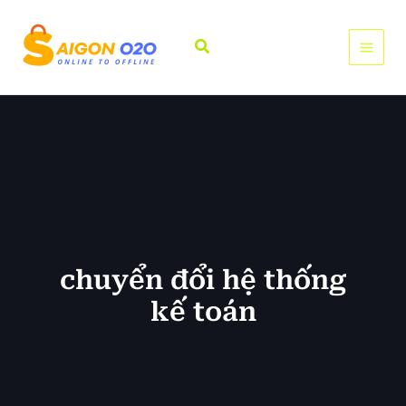
Nhảy
tới
Tìm
nội
kiếm
dung
chuyển đổi hệ thống
kế toán