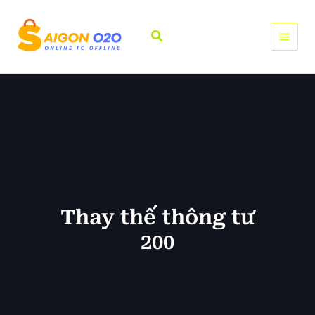
Nhảy
tới
Tìm
nội
kiếm
dung
Thay thế thông tư
200